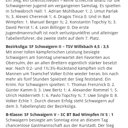
Ein Sieg, ein Unentschieden – keine schlechte Bilanz für die
Schwaigerner Jugend am vergangenen Samstag. Es spielten
in Schwäbisch Hall: 1. Adrian Mühlbauer 1; 2. Umut Parlak
½; 3. Alexeii Cherenok 1; 4. Dragos Tinca 0. Und in Bad
Wimpfen: 1. Manuel Berger ½; 2. Konstantin Topchiy ½; 3.
David Perrot 1; 4. Leon Billinger 0. Die erste
Jugendmannschaft ist noch verlustpunktfrei und alleiniger
Tabellenführer, die zweite steht auf dem 7. Platz.
Bezirksliga: SF Schwaigern II – TSV Willsbach 4,5 : 3,5
Mit einer tollen kämpferischen Leistung besiegte
Schwaigern am Sonntag unerwartet den Favoriten aus
Obersulm, der an allen Brettern eigentlich stärker besetzt
war. Nach 0:2- und 1½:3½-Rückstand kämpften sich die
Mannen um Teamchef Volker Echle wieder heran, bis nach
mehr als fünf Stunden Spielzeit der Sieg feststand. Ein
Krimi. Für Schwaigern spielten: 1. Thomas Frenznick 0; 2.
Günter Kamm 0; 3. Uwe Bertz 1; 4. Alexander Rommel 1; 5.
Ulrich Holderrieth 1; 6. Pavlo Topchiy ½; 7. Uwe Single 0; 8.
Volker Echle 1. Durch diesen Erfolg steht Schwaigern auf
dem 3. Tabellenplatz der Bezirksliga.
B-Klasse: SF Schwaigern V – SC BT Bad Wimpfen IV 5 : 1
Schwaigern besiegte am Sonntag eine an diesem Tag
chancenlose Gastmannschaft aus der Kurstadt. Der Sieg