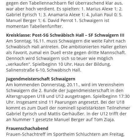
gegen den Tabellennachbarn fiel überraschend klar aus,
war aber hoch verdient. Es spielten: 1. Marius Alexe 1; 2.
Gabriel Eyrisch 1; 3. Anamaria Alexe 1; 4. Julian Paul 0; 5.
Manuel Berger 1; 6. David Perrot 1. Schwaigern ist
momentan Tabellenfünfter.
Kreisklasse: Post-SG Schwäbisch Hall – SF Schwaigern III
Am Sonntag, 16.11. muss Schwaigern die weite Fahrt nach
Schwäbisch Hall antreten. Die ambitionierten Haller gelten
als Favorit, zumal ein Duell erste gegen dritte Mannschaft.
Dennoch wird Schwaigern sich so teuer wie möglich
„verkaufen“. Spielbeginn 10 Uhr, Haus der Bildung,
Salinenstraße 6-10, Schwäbisch Hall.
Jugendmeisterschaft Schwaigern
Am kommenden Donnerstag, 20.11., wird im Vereinsheim
Schwaigern die 2. Runde der Jugendmeisterschaft in den
Altersgruppen U18 und U12 ausgetragen. Spielbeginn 17:30
Uhr. Insgesamt sind 11 Paarungen angesetzt. Bei der U18
kommt es zum Duell der nominell spielstärksten Teilnehmer
Gabriel Eyrisch und Mattis Gerhäußer. In der U12 trifft der
an Nummer 1 gesetzte Manuel Berger auf Tom Ziaja.
Frauenschachabend
Frauen-Schachtreff im Sportheim Schluchtern am Freitag,