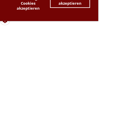
Cookies
akzeptieren
akzeptieren
Dieser Inhalt kann aufgrund deiner Cookie-
Einstellungen nicht angezeigt werden. Bitte passe
deine Cookie-Präferenzen an, um den Inhalt zu sehen.
-> Zahnrad-Symbol ganz links unten
© SchachFreunde Schwaigern 2009 e.V.