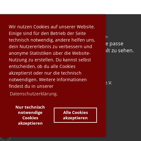
Wir nutzen Cookies auf unserer Website.
Einige sind für den Betrieb der Seite
Dieser Inhalt kann aufgrund deiner Cookie-
technisch notwendig, andere helfen uns,
Einstellungen nicht angezeigt werden. Bitte passe
dein Nutzererlebnis zu verbessern und
deine Cookie-Präferenzen an, um den Inhalt zu sehen.
anonyme Statistiken über die Website-
-> Zahnrad-Symbol ganz links unten
Nutzung zu erstellen. Du kannst selbst
entscheiden, ob du alle Cookies
akzeptierst oder nur die technisch
notwendigen. Weitere Informationen
© SchachFreunde Schwaigern 2009 e.V.
findest du in unserer
Erstellt mit ClubDesk Vereinssoftware
Datenschutzerklärung.
Nur technisch
Impressum
notwendige
Alle Cookies
Datenschutz
Cookies
akzeptieren
akzeptieren