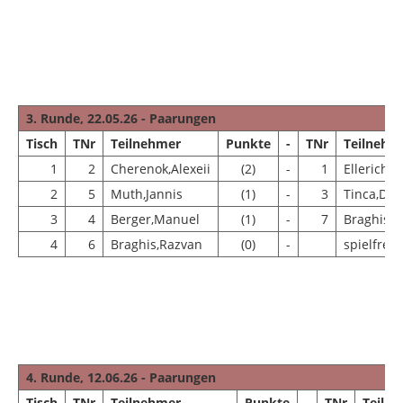
3. Runde, 22.05.26 - Paarungen
Tisch
TNr
Teilnehmer
Punkte
-
TNr
Teilnehm
1
2
Cherenok,Alexeii
(2)
-
1
Ellerichm
2
5
Muth,Jannis
(1)
-
3
Tinca,Dra
3
4
Berger,Manuel
(1)
-
7
Braghis,D
4
6
Braghis,Razvan
(0)
-
spielfrei
4. Runde, 12.06.26 - Paarungen
Tisch
TNr
Teilnehmer
Punkte
-
TNr
Teiln