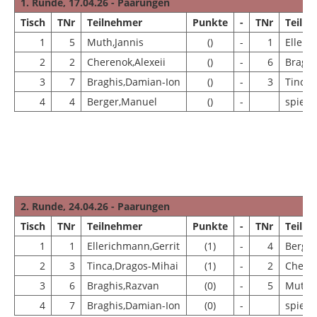
1. Runde, 17.04.26 - Paarungen
Tisch
TNr
Teilnehmer
Punkte
-
TNr
Teiln
1
5
Muth,Jannis
()
-
1
Elleri
2
2
Cherenok,Alexeii
()
-
6
Braghi
3
7
Braghis,Damian-Ion
()
-
3
Tinca,
4
4
Berger,Manuel
()
-
spielfr
2. Runde, 24.04.26 - Paarungen
Tisch
TNr
Teilnehmer
Punkte
-
TNr
Teiln
1
1
Ellerichmann,Gerrit
(1)
-
4
Berge
2
3
Tinca,Dragos-Mihai
(1)
-
2
Cheren
3
6
Braghis,Razvan
(0)
-
5
Muth,J
4
7
Braghis,Damian-Ion
(0)
-
spielfr