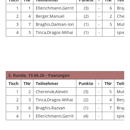
1
1
Ellerichmann,Gerrit
(3)
-
6
Braghi
2
4
Berger,Manuel
(2)
-
2
Cheren
3
7
Braghis,Damian-Ion
(1)
-
5
Muth,J
4
3
Tinca,Dragos-Mihai
(1)
-
spielfr
5. Runde, 19.06.26 - Paarungen
Tisch
TNr
Teilnehmer
Punkte
-
TNr
Teiln
1
2
Cherenok,Alexeii
(3)
-
5
Muth,J
2
3
Tinca,Dragos-Mihai
(2)
-
4
Berger
3
6
Braghis,Razvan
(1)
-
7
Braghi
4
1
Ellerichmann,Gerrit
(4)
-
spielfr