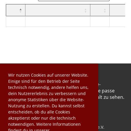
Wir nutzen Cookies auf unserer Website.
Einige sind für den Betrieb der Seite
Dieser Inhalt kann aufgrund deiner Cookie-
technisch notwendig, andere helfen uns,
Einstellungen nicht angezeigt werden. Bitte passe
dein Nutzererlebnis zu verbessern und
deine Cookie-Präferenzen an, um den Inhalt zu sehen.
anonyme Statistiken über die Website-
-> Zahnrad-Symbol ganz links unten
Nutzung zu erstellen. Du kannst selbst
entscheiden, ob du alle Cookies
akzeptierst oder nur die technisch
notwendigen. Weitere Informationen
© SchachFreunde Schwaigern 2009 e.V.
findest du in unserer